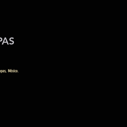
APAS
apas, México.