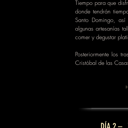
Tiempo para que disf
donde tendrán tiempo
Santo Domingo, así 
algunas artesanías ta
comer y degustar platil
Posteriormente los t
Cristóbal de las Casas
H
DÍA 2 – T