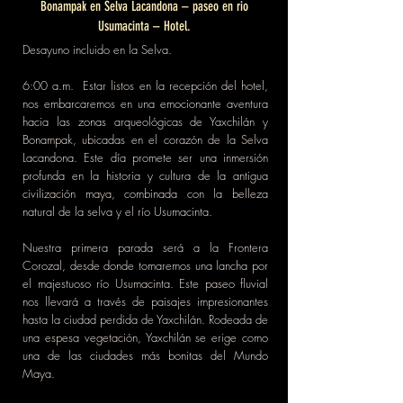
Bonampak en Selva Lacandona – paseo en rio
Usumacinta – Hotel.
Desayuno incluido en la Selva.
6:00 a.m. Estar listos en la recepción del hotel,
nos embarcaremos en una emocionante aventura
hacia las zonas arqueológicas de Yaxchilán y
Bonampak, ubicadas en el corazón de la Selva
Lacandona. Este día promete ser una inmersión
profunda en la historia y cultura de la antigua
civilización maya, combinada con la belleza
natural de la selva y el río Usumacinta.
Nuestra primera parada será a la Frontera
Corozal, desde donde tomaremos una lancha por
el majestuoso río Usumacinta. Este paseo fluvial
nos llevará a través de paisajes impresionantes
hasta la ciudad perdida de Yaxchilán. Rodeada de
una espesa vegetación, Yaxchilán se erige como
una de las ciudades más bonitas del Mundo
Maya.