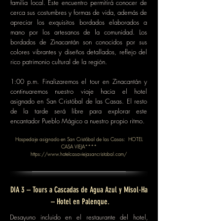
familia local. Este encuentro permitirá conocer de
cerca sus costumbres y formas de vida, además de
apreciar los exquisitos bordados elaborados a
mano por los artesanos de la comunidad. Los
bordados de Zinacantán son conocidos por sus
colores vibrantes y diseños detallados, reflejo del
rico patrimonio cultural de la región.
1:00 p.m. Finalizaremos el tour en Zinacantán y
continuaremos nuestro viaje hacia el hotel
asignado en San Cristóbal de las Casas. El resto
de la tarde será libre para explorar este
encantador Pueblo Mágico a nuestro propio ritmo.
Hospedaje asignado en San Cristóbal de las Casas: HOTEL
CASA VIEJA****
https://www.hotelcasaviejasancristobal.com/
DIA 3 – Tours a Cascadas de Agua Azul y Misol-Ha
– Hotel en Palenque.
Desayuno incluido en el restaurante del hotel,