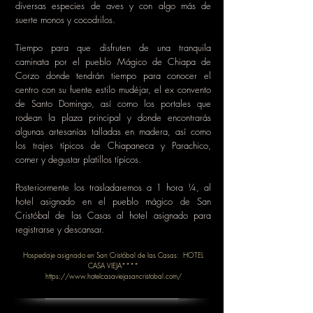
diversas especies de aves y con algo más de
suerte monos y cocodrilos.
Tiempo para que disfruten de una tranquila
caminata por el pueblo Mágico de Chiapa de
Corzo donde tendrán tiempo para conocer el
centro con su fuente estilo mudéjar, el ex convento
de Santo Domingo, así como los portales que
rodean la plaza principal y donde encontrarás
algunas artesanías talladas en madera, así como
los trajes típicos de Chiapaneca y Parachico,
comer y degustar platillos típicos.
Posteriormente los trasladaremos a 1 hora ¼, al
hotel asignado en el pueblo mágico de San
Cristóbal de las Casas al hotel asignado para
registrarse y descansar.
Hospedaje asignado en San Cristóbal de las Casas: HOTEL
CASA VIEJA****
https://www.hotelcasaviejasancristobal.com/