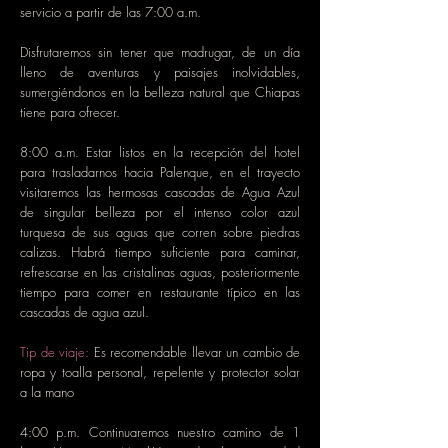
servicio a partir de las 7:00 a.m.
Disfrutaremos sin tener que madrugar, de un día
lleno de aventuras y paisajes inolvidables,
sumergiéndonos en la belleza natural que Chiapas
tiene para ofrecer.
8:00 a.m. Estar listos en la recepción del hotel
para trasladarnos hacia Palenque, en el trayecto
visitaremos las hermosas cascadas de Agua Azul
de singular belleza por el intenso color azul
turquesa de sus aguas que corren sobre piedras
calizas. Habrá tiempo suficiente para caminar,
refrescarse en las cristalinas aguas, posteriormente
tiempo para comer en restaurante típico en las
cascadas de agua azul.
Tip de viaje:
Es recomendable llevar un cambio de
ropa y toalla personal, repelente y protector solar
a la mano
4:00 p.m. Continuaremos nuestro camino de 1