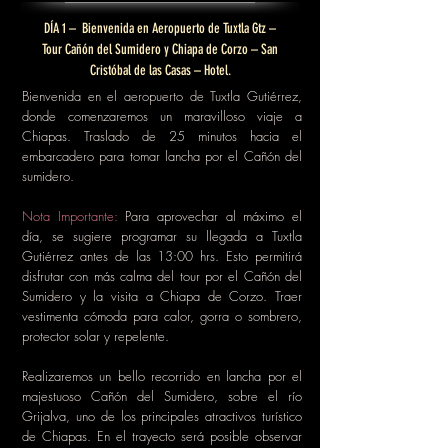
DÍA 1 – Bienvenida en Aeropuerto de Tuxtla Gtz –
Tour Cañón del Sumidero y Chiapa de Corzo – San
Cristóbal de las Casas – Hotel.
Bienvenida en el aeropuerto de Tuxtla Gutiérrez,
donde comenzaremos un maravilloso viaje a
Chiapas. Traslado de 25 minutos hacia el
embarcadero para tomar lancha por el Cañón del
sumidero.
Nota Importante:
Para aprovechar al máximo el
día, se sugiere programar su llegada a Tuxtla
Gutiérrez antes de las 13:00 hrs. Esto permitirá
disfrutar con más calma del tour por el Cañón del
Sumidero y la visita a Chiapa de Corzo. Traer
vestimenta cómoda para calor, gorra o sombrero,
protector solar y repelente.
Realizaremos un bello recorrido en lancha por el
majestuoso Cañón del Sumidero, sobre el río
Grijalva, uno de los principales atractivos turístico
de Chiapas. En el trayecto será posible observar