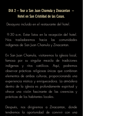
DIA 2 – Tour a San Juan Chamula y Zinacantan –
Hotel en San Cristóbal de las Casas.
Desayuno incluido en el restaurante del hotel.
9:30 a.m. Estar listos en la recepción del hotel.
Nos trasladaremos hacia las comunidades
indígenas de San Juan Chamula y Zinacantan.
En San Juan Chamula, visitaremos la iglesia local,
famosa por su singular mezcla de tradiciones
indígenas y ritos católicos. Aquí, podremos
observar prácticas religiosas únicas que combinan
elementos de ambas culturas, proporcionando una
experiencia mística y enriquecedora. La atmósfera
dentro de la iglesia es profundamente espiritual y
ofrece una visión fascinante de las creencias y
prácticas de los habitantes locales.
Después, nos dirigiremos a Zinacantan, donde
tendremos la oportunidad de convivir con una