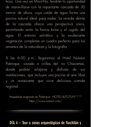
hora, Una vez en Misol-Ha, tendrán la oportunidad
de maravillarse con la impactante cascada de 30
metros de altura, cuya caída de agua forma una
piscina natural ideal para nadar. La vereda detrás
de la cascada ofrece una perspectiva única,
permitiendo sentir la fresca brisa y el rugido del
agua. El entorno selvático y la exuberante
vegetación completan un cuadro perfecto para los
amantes de la naturaleza y la fotografía.
A las 6:00 p.m., llegaremos al Hotel Nututun
Palenque, situado a orillas del río Chacamax,
donde podrán relajarse y disfrutar de sus
instalaciones, que incluyen una piscina al aire libre
y un restaurante que sirve deliciosa comida
regional.
Hospedaje asignado en Palenque: HOTEL NUTUTUN****
https://www.nututun.com/
DÍA 4 – Tour a zonas arqueológicas de Yaxchilán y