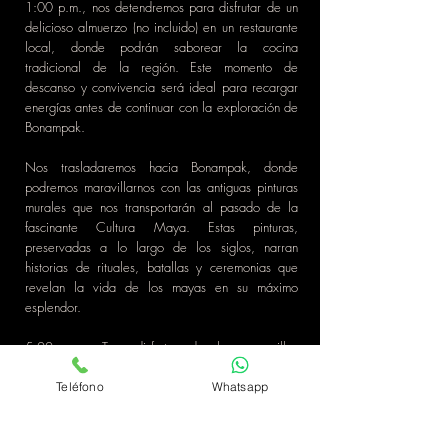
1:00 p.m., nos detendremos para disfrutar de un
delicioso almuerzo (no incluido) en un restaurante
local, donde podrán saborear la cocina
tradicional de la región. Este momento de
descanso y convivencia será ideal para recargar
energías antes de continuar con la exploración de
Bonampak.
Nos trasladaremos hacia Bonampak, donde
podremos maravillarnos con las antiguas pinturas
murales que nos transportarán al pasado de la
fascinante Cultura Maya. Estas pinturas,
preservadas a lo largo de los siglos, narran
historias de rituales, batallas y ceremonias que
revelan la vida de los mayas en su máximo
esplendor.
5:00 p.m. Tras disfrutar de las maravillas
arqueológicas y naturales, iniciaremos nuestro
viaje de regreso hacia el hotel en Palenque.
Teléfono
Whatsapp
Llegaremos aproximadamente a las 7:30 p.m.
Hospedaje asignado en Palenque: HOTEL NUTUTUN****